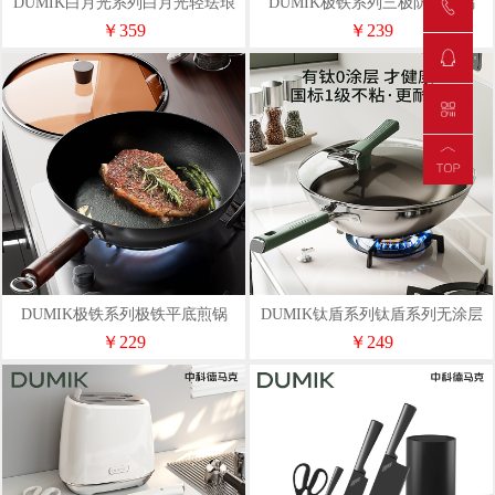
DUMIK白月光系列白月光轻珐琅
DUMIK极铁系列三极防锈铁锅
炒锅28cm
30cm
￥359
￥239
DUMIK极铁系列极铁平底煎锅
DUMIK钛盾系列钛盾系列无涂层
28cm
炒锅30cm
￥229
￥249