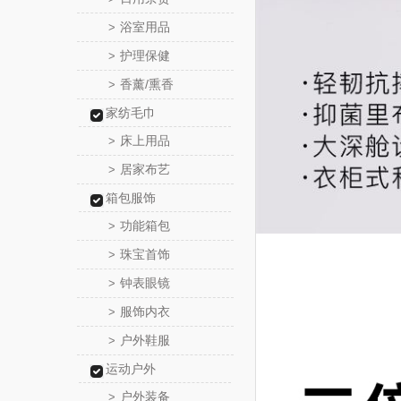
浴室用品
>
护理保健
>
香薰/熏香
>
家纺毛巾
床上用品
>
居家布艺
>
箱包服饰
功能箱包
>
珠宝首饰
>
钟表眼镜
>
服饰内衣
>
户外鞋服
>
运动户外
户外装备
>