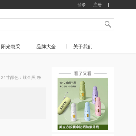
登录
注册
阳光慧采
品牌大全
关于我们
 24寸颜色：钛金黑 净