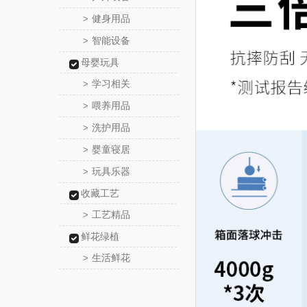
健身用品
>
智能设备
>
母婴玩具
学习相关
>
喂养用品
>
洗护用品
>
婴童寝居
>
玩具乐器
>
收藏工艺
工艺精品
>
鲜花绿植
生活鲜花
>