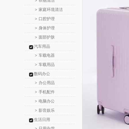
衣物清洁
>
家庭环境清洁
>
口腔护理
>
身体护理
>
面部护肤
>
汽车用品
车载电器
>
车载用品
>
数码办公
办公用品
>
手机配件
>
电脑办公
>
影音娱乐
>
生活日用
日用杂货
>