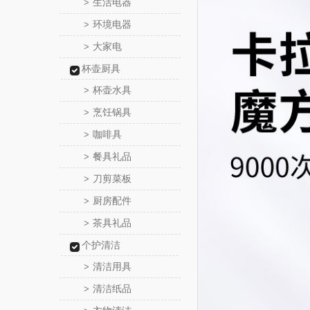
生活电器
>
环境电器
>
大家电
>
杯壶厨具
杯壶水具
>
烹饪锅具
>
咖啡具
>
餐具礼品
>
刀剪菜板
>
厨房配件
>
茶具礼品
>
个护清洁
清洁用具
>
清洁纸品
>