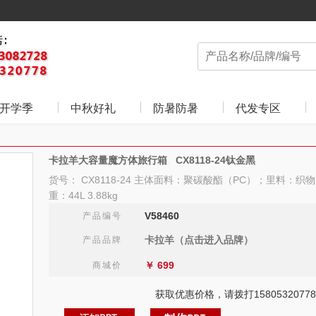
开学季
中秋好礼
防暑防暑
代发专区
卡拉羊大容量魔方体旅行箱 CX8118-24钛金黑
货号： CX8118-24 主体面料：聚碳酸酯（PC）；里料：织物
重：44L 3.88kg
V58460
产品编号
卡拉羊（点击进入品牌）
产品品牌
￥
699
商城价
获取优惠价格，请拨打15805320778