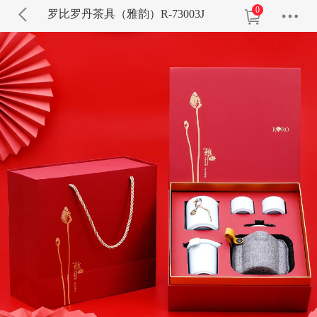
0
罗比罗丹茶具（雅韵）R-73003J