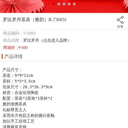
罗比罗丹茶具（雅韵）R-73003J
商品编码：V18881
商品品牌：
罗比罗丹（点击进入品牌）
商城价 :￥600
产品详情
产品尺寸：

茶壶：9*9*11cm

茶杯：5*5*3.5cm

包装尺寸：28.3*26.3*9cm

材质：合金珐琅陶瓷

配置：茶壶*1茶海*1茶杯*2

雅韵便携茶具

礼献尊贵之人

采用东方色彩之称的雅白瓷釉

加以手工珐琅工艺

清雅极富意镜
